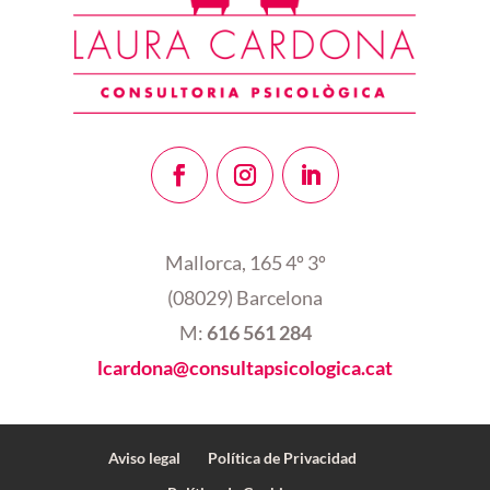
Mallorca, 165 4º 3º
(08029) Barcelona
M:
616 561 284
lcardona@consultapsicologica.cat
Aviso legal
Política de Privacidad