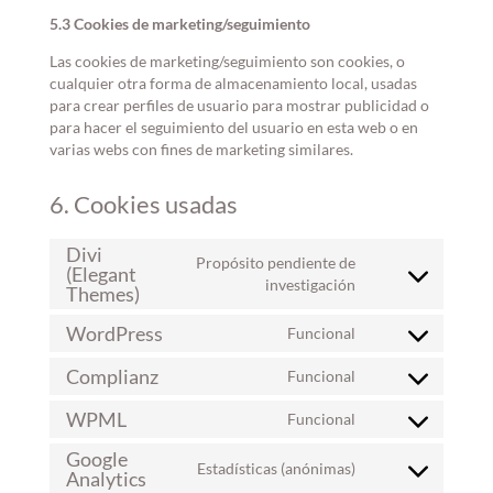
5.3 Cookies de marketing/seguimiento
Las cookies de marketing/seguimiento son cookies, o
cualquier otra forma de almacenamiento local, usadas
para crear perfiles de usuario para mostrar publicidad o
para hacer el seguimiento del usuario en esta web o en
varias webs con fines de marketing similares.
6. Cookies usadas
Divi
Propósito pendiente de
(Elegant
Consent
investigación
Themes)
to
service
WordPress
Funcional
Consent
divi-
to
(elegant-
Complianz
Funcional
Consent
service
themes)
to
wordpress
WPML
Funcional
Consent
service
to
complianz
Google
Estadísticas (anónimas)
service
Analytics
Consent