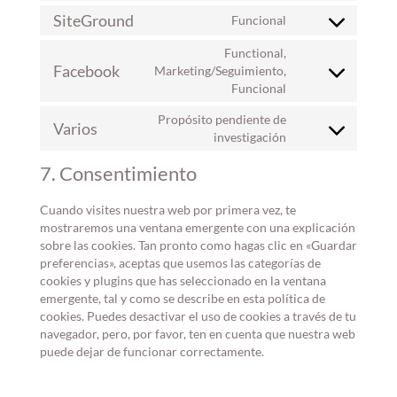
wpml
to
SiteGround
Funcional
service
Consent
google-
to
Functional,
analytics
service
Facebook
Marketing/Seguimiento,
Consent
siteground
Funcional
to
service
Propósito pendiente de
Varios
facebook
Consent
investigación
to
7. Consentimiento
service
varios
Cuando visites nuestra web por primera vez, te
mostraremos una ventana emergente con una explicación
sobre las cookies. Tan pronto como hagas clic en «Guardar
preferencias», aceptas que usemos las categorías de
cookies y plugins que has seleccionado en la ventana
emergente, tal y como se describe en esta política de
cookies. Puedes desactivar el uso de cookies a través de tu
navegador, pero, por favor, ten en cuenta que nuestra web
puede dejar de funcionar correctamente.